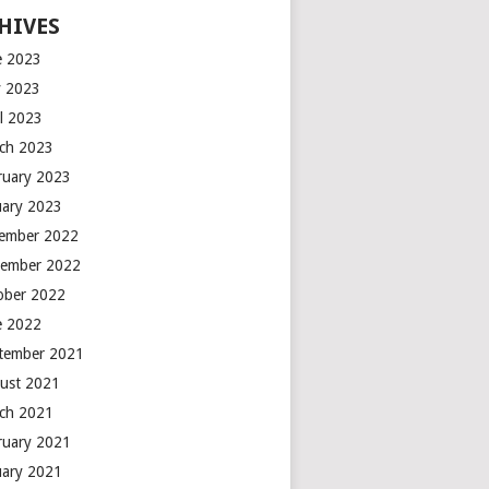
HIVES
e 2023
 2023
il 2023
ch 2023
ruary 2023
uary 2023
ember 2022
ember 2022
ober 2022
e 2022
tember 2021
ust 2021
ch 2021
ruary 2021
uary 2021