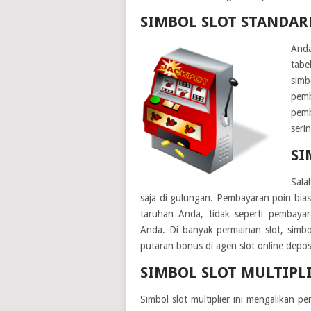
SIMBOL SLOT STANDAR
Anda
tabe
simb
pem
pemb
seri
SI
Sala
saja di gulungan. Pembayaran poin bia
taruhan Anda, tidak seperti pembayar
Anda. Di banyak permainan slot, simbo
putaran bonus di agen slot online deposi
SIMBOL SLOT MULTIPL
Simbol slot multiplier ini mengalikan