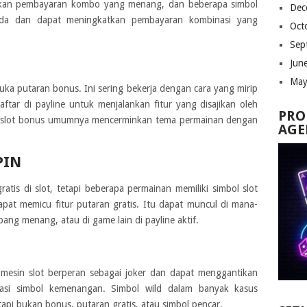
tkan pembayaran kombo yang menang, dan beberapa simbol
Dec
anda dan dapat meningkatkan pembayaran kombinasi yang
Oct
Sep
Jun
May
ka putaran bonus. Ini sering bekerja dengan cara yang mirip
ftar di payline untuk menjalankan fitur yang disajikan oleh
PRO
mbol slot bonus umumnya mencerminkan tema permainan dengan
AGE
PIN
atis di slot, tetapi beberapa permainan memiliki simbol slot
apat memicu fitur putaran gratis. Itu dapat muncul di mana-
ng menang, atau di game lain di payline aktif.
 mesin slot berperan sebagai joker dan dapat menggantikan
nasi simbol kemenangan. Simbol wild dalam banyak kasus
api bukan bonus, putaran gratis, atau simbol pencar.