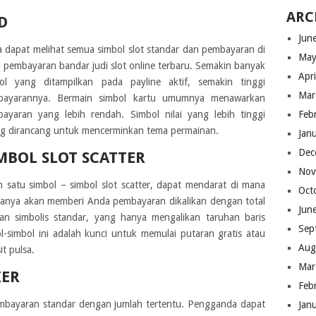
ARC
D
Jun
 dapat melihat semua simbol slot standar dan pembayaran di
May
l pembayaran bandar judi slot online terbaru. Semakin banyak
Apr
ol yang ditampilkan pada payline aktif, semakin tinggi
Mar
bayarannya. Bermain simbol kartu umumnya menawarkan
ayaran yang lebih rendah. Simbol nilai yang lebih tinggi
Feb
ng dirancang untuk mencerminkan tema permainan.
Jan
Dec
MBOL SLOT SCATTER
Nov
h satu simbol – simbol slot scatter, dapat mendarat di mana
Oct
sanya akan memberi Anda pembayaran dikalikan dengan total
Jun
an simbolis standar, yang hanya mengalikan taruhan baris
Sep
l-simbol ini adalah kunci untuk memulai putaran gratis atau
Aug
t pulsa.
Mar
IER
Feb
 pembayaran standar dengan jumlah tertentu. Pengganda dapat
Jan