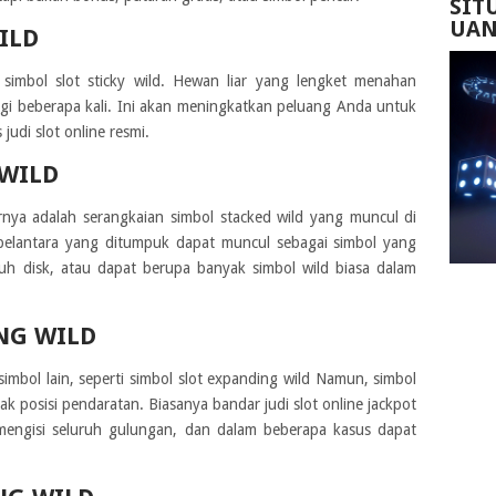
SIT
UAN
ILD
i simbol slot sticky wild. Hewan liar yang lengket menahan
agi beberapa kali. Ini akan meningkatkan peluang Anda untuk
judi slot online resmi.
 WILD
nya adalah serangkaian simbol stacked wild yang muncul di
 belantara yang ditumpuk dapat muncul sebagai simbol yang
uh disk, atau dapat berupa banyak simbol wild biasa dalam
NG WILD
imbol lain, seperti simbol slot expanding wild Namun, simbol
ak posisi pendaratan. Biasanya bandar judi slot online jackpot
 mengisi seluruh gulungan, dan dalam beberapa kasus dapat