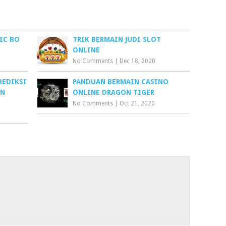
IC BO
TRIK BERMAIN JUDI SLOT
ONLINE
No Comments
|
Dec 18, 2020
REDIKSI
PANDUAN BERMAIN CASINO
AN
ONLINE DRAGON TIGER
No Comments
|
Oct 21, 2020