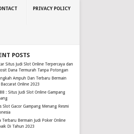
ONTACT
PRIVACY POLICY
ENT POSTS
ar Situs Judi Slot Online Terpercaya dan
osit Dana Termurah Tanpa Potongan
angkah Ampuh Dan Terbaru Bermain
i Baccarat Online 2023
t88 : Situs Judi Slot Online Gampang
nang
us Slot Gacor Gampang Menang Resmi
onesia
a Terbaru Bermain Judi Poker Online
baik Di Tahun 2023