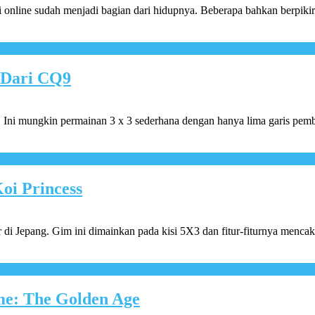
di online sudah menjadi bagian dari hidupnya. Beberapa bahkan berpikir
 Dari CQ9
9. Ini mungkin permainan 3 x 3 sederhana dengan hanya lima garis pemb
oi Princess
r di Jepang. Gim ini dimainkan pada kisi 5X3 dan fitur-fiturnya mencak
me: The Golden Age