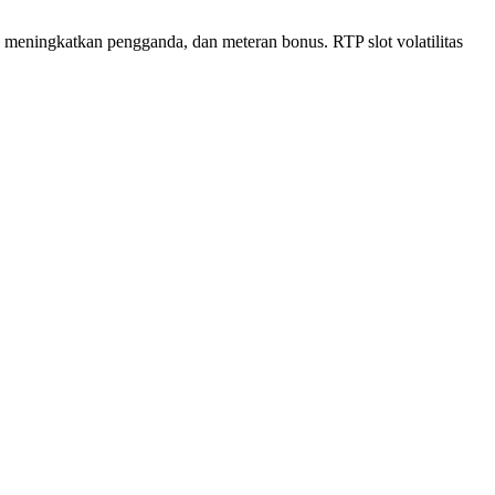
 meningkatkan pengganda, dan meteran bonus. RTP slot volatilitas