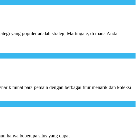
ategi yang populer adalah strategi Martingale, di mana Anda
arik minat para pemain dengan berbagai fitur menarik dan koleksi
namun hanya beberapa situs yang dapat