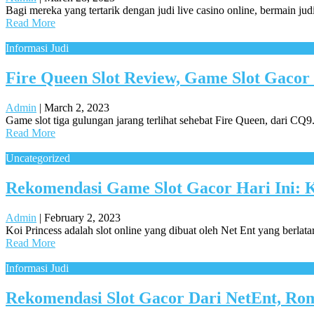
Bagi mereka yang tertarik dengan judi live casino online, bermain ju
Read More
Informasi Judi
Fire Queen Slot Review, Game Slot Gacor
Admin
|
March 2, 2023
Game slot tiga gulungan jarang terlihat sehebat Fire Queen, dari CQ
Read More
Uncategorized
Rekomendasi Game Slot Gacor Hari Ini: K
Admin
|
February 2, 2023
Koi Princess adalah slot online yang dibuat oleh Net Ent yang berlata
Read More
Informasi Judi
Rekomendasi Slot Gacor Dari NetEnt, Ro