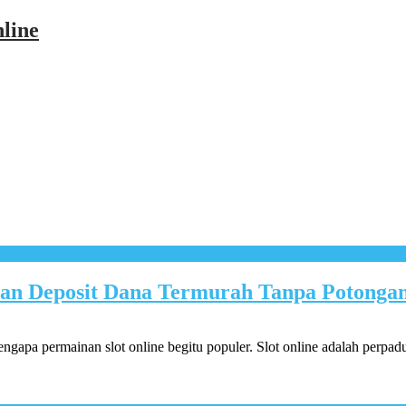
a dan Deposit Dana Termurah Tanpa Potonga
engapa permainan slot online begitu populer. Slot online adalah perp