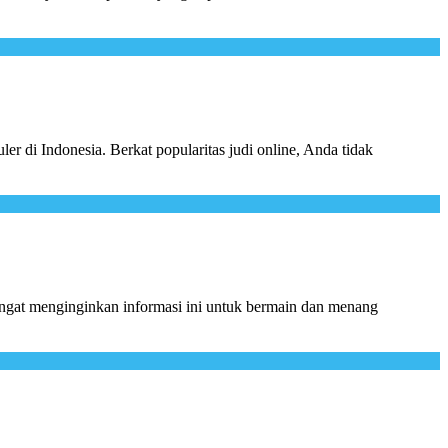
uler di Indonesia. Berkat popularitas judi online, Anda tidak
angat menginginkan informasi ini untuk bermain dan menang