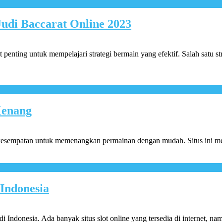
di Baccarat Online 2023
nting untuk mempelajari strategi bermain yang efektif. Salah satu str
Menang
 kesempatan untuk memenangkan permainan dengan mudah. Situs ini men
Indonesia
 di Indonesia. Ada banyak situs slot online yang tersedia di internet, 