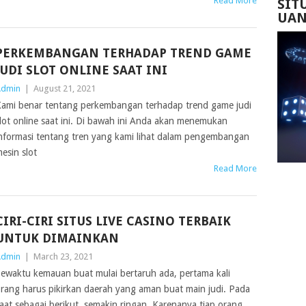
Read More
SIT
UAN
PERKEMBANGAN TERHADAP TREND GAME
JUDI SLOT ONLINE SAAT INI
Admin
|
August 21, 2021
ami benar tentang perkembangan terhadap trend game judi
lot online saat ini. Di bawah ini Anda akan menemukan
nformasi tentang tren yang kami lihat dalam pengembangan
esin slot
Read More
CIRI-CIRI SITUS LIVE CASINO TERBAIK
UNTUK DIMAINKAN
Admin
|
March 23, 2021
ewaktu kemauan buat mulai bertaruh ada, pertama kali
rang harus pikirkan daerah yang aman buat main judi. Pada
aat sebagai berikut, semakin ringan. Karenanya tiap orang