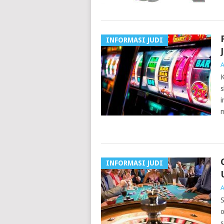
INFORMASI JUDI
K
s
i
m
INFORMASI JUDI
S
o
s