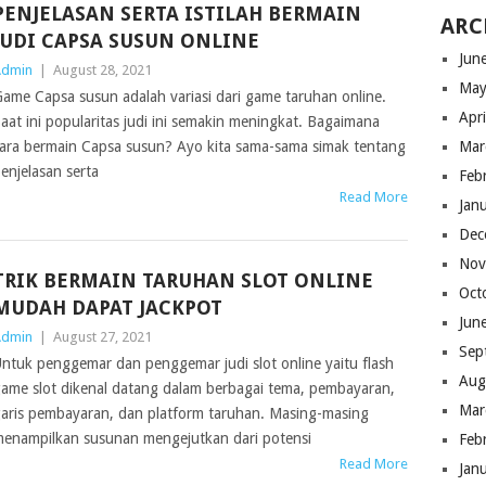
PENJELASAN SERTA ISTILAH BERMAIN
ARC
JUDI CAPSA SUSUN ONLINE
Jun
Admin
|
August 28, 2021
May
ame Capsa susun adalah variasi dari game taruhan online.
Apr
aat ini popularitas judi ini semakin meningkat. Bagaimana
ara bermain Capsa susun? Ayo kita sama-sama simak tentang
Mar
enjelasan serta
Feb
Read More
Jan
Dec
Nov
TRIK BERMAIN TARUHAN SLOT ONLINE
Oct
MUDAH DAPAT JACKPOT
Jun
Admin
|
August 27, 2021
Sep
ntuk penggemar dan penggemar judi slot online yaitu flash
Aug
ame slot dikenal datang dalam berbagai tema, pembayaran,
Mar
aris pembayaran, dan platform taruhan. Masing-masing
enampilkan susunan mengejutkan dari potensi
Feb
Read More
Jan