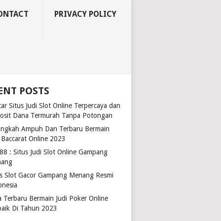
ONTACT
PRIVACY POLICY
ENT POSTS
ar Situs Judi Slot Online Terpercaya dan
osit Dana Termurah Tanpa Potongan
angkah Ampuh Dan Terbaru Bermain
i Baccarat Online 2023
t88 : Situs Judi Slot Online Gampang
nang
us Slot Gacor Gampang Menang Resmi
onesia
a Terbaru Bermain Judi Poker Online
baik Di Tahun 2023