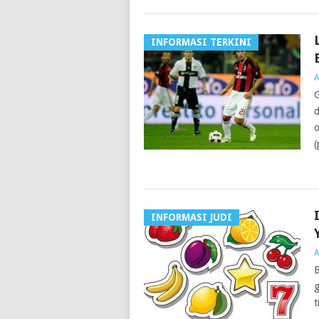
INFORMASI TERKINI
G
d
o
(
INFORMASI JUDI
B
g
t