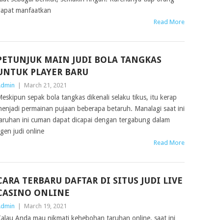
apat manfaatkan
Read More
PETUNJUK MAIN JUDI BOLA TANGKAS
UNTUK PLAYER BARU
Admin
|
March 21, 2021
eskipun sepak bola tangkas dikenali selaku tikus, itu kerap
enjadi permainan pujaan beberapa betaruh. Manalagi saat ini
aruhan ini cuman dapat dicapai dengan tergabung dalam
gen judi online
Read More
CARA TERBARU DAFTAR DI SITUS JUDI LIVE
CASINO ONLINE
Admin
|
March 19, 2021
alau Anda mau nikmati kehebohan taruhan online, saat ini