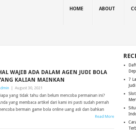
HOME
ABOUT
C
REC
Daft
Dep
HAL WAJIB ADA DALAM AGEN JUDI BOLA
YANG KALIAN MAINKAN
7 L
Jud
Admin
|
August 30, 2021
Slo
iapa yang tidak tahu dan belum mencoba permainan ini?
Me
nda yang membaca artikel dari kami ini pasti sudah pernah
Sit
encoba bermain game bola online uang asli dan bahkan
Ind
Read More
Car
Ter