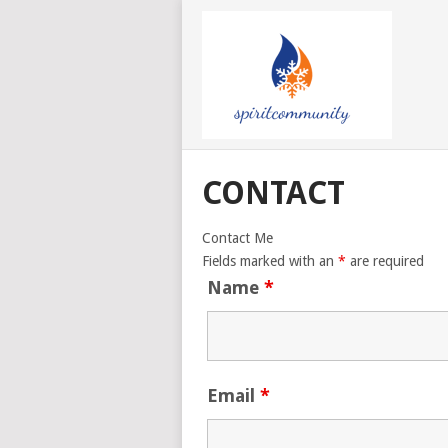
CONTACT
Contact Me
Fields marked with an
*
are required
Name
*
Email
*