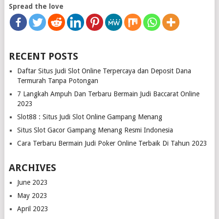
Spread the love
RECENT POSTS
Daftar Situs Judi Slot Online Terpercaya dan Deposit Dana
Termurah Tanpa Potongan
7 Langkah Ampuh Dan Terbaru Bermain Judi Baccarat Online
2023
Slot88 : Situs Judi Slot Online Gampang Menang
Situs Slot Gacor Gampang Menang Resmi Indonesia
Cara Terbaru Bermain Judi Poker Online Terbaik Di Tahun 2023
ARCHIVES
June 2023
May 2023
April 2023