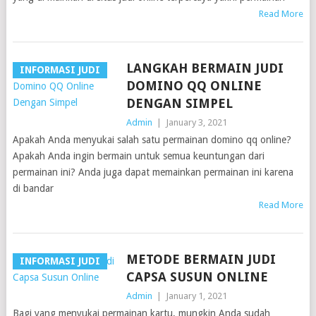
Read More
LANGKAH BERMAIN JUDI
INFORMASI JUDI
DOMINO QQ ONLINE
DENGAN SIMPEL
Admin
|
January 3, 2021
Apakah Anda menyukai salah satu permainan domino qq online?
Apakah Anda ingin bermain untuk semua keuntungan dari
permainan ini? Anda juga dapat memainkan permainan ini karena
di bandar
Read More
METODE BERMAIN JUDI
INFORMASI JUDI
CAPSA SUSUN ONLINE
Admin
|
January 1, 2021
Bagi yang menyukai permainan kartu, mungkin Anda sudah