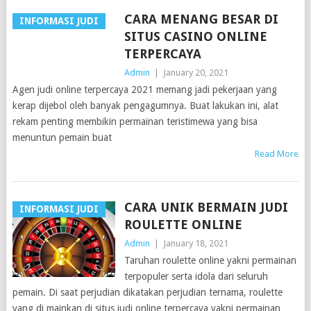
CARA MENANG BESAR DI
INFORMASI JUDI
SITUS CASINO ONLINE
TERPERCAYA
Admin
|
January 20, 2021
Agen judi online terpercaya 2021 memang jadi pekerjaan yang
kerap dijebol oleh banyak pengagumnya. Buat lakukan ini, alat
rekam penting membikin permainan teristimewa yang bisa
menuntun pemain buat
Read More
CARA UNIK BERMAIN JUDI
INFORMASI JUDI
ROULETTE ONLINE
Admin
|
January 18, 2021
Taruhan roulette online yakni permainan
terpopuler serta idola dari seluruh
pemain. Di saat perjudian dikatakan perjudian ternama, roulette
yang di mainkan di situs judi online terpercaya yakni permainan