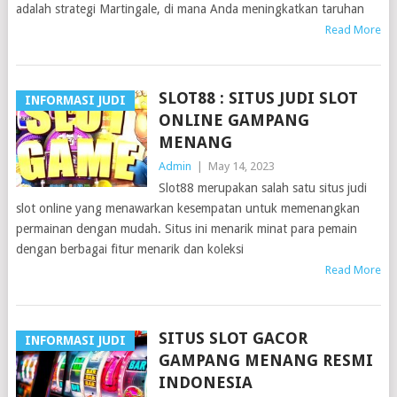
adalah strategi Martingale, di mana Anda meningkatkan taruhan
Read More
SLOT88 : SITUS JUDI SLOT
INFORMASI JUDI
ONLINE GAMPANG
MENANG
Admin
|
May 14, 2023
Slot88 merupakan salah satu situs judi
slot online yang menawarkan kesempatan untuk memenangkan
permainan dengan mudah. Situs ini menarik minat para pemain
dengan berbagai fitur menarik dan koleksi
Read More
SITUS SLOT GACOR
INFORMASI JUDI
GAMPANG MENANG RESMI
INDONESIA