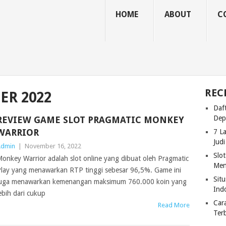
HOME
ABOUT
C
REC
R 2022
Daft
Dep
REVIEW GAME SLOT PRAGMATIC MONKEY
WARRIOR
7 L
Jud
Admin
|
November 16, 2022
Slo
onkey Warrior adalah slot online yang dibuat oleh Pragmatic
Me
lay yang menawarkan RTP tinggi sebesar 96,5%. Game ini
Sit
uga menawarkan kemenangan maksimum 760.000 koin yang
Ind
ebih dari cukup
Car
Read More
Ter