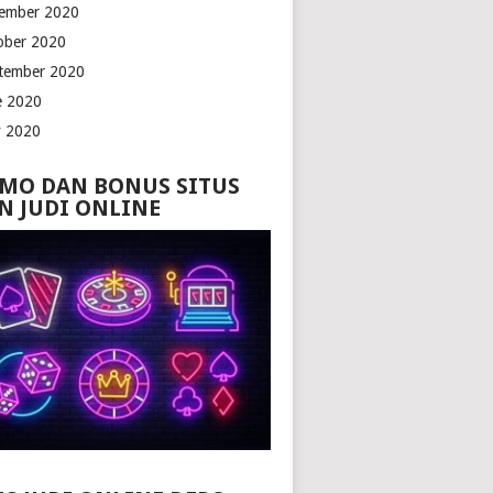
ember 2020
ober 2020
tember 2020
e 2020
 2020
MO DAN BONUS SITUS
N JUDI ONLINE