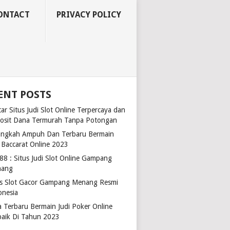
ONTACT
PRIVACY POLICY
ENT POSTS
ar Situs Judi Slot Online Terpercaya dan
osit Dana Termurah Tanpa Potongan
angkah Ampuh Dan Terbaru Bermain
i Baccarat Online 2023
t88 : Situs Judi Slot Online Gampang
nang
us Slot Gacor Gampang Menang Resmi
onesia
a Terbaru Bermain Judi Poker Online
baik Di Tahun 2023