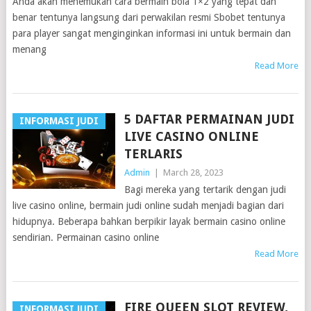
Anda akan menemukan cara bermain bola 1×2 yang tepat dan
benar tentunya langsung dari perwakilan resmi Sbobet tentunya
para player sangat menginginkan informasi ini untuk bermain dan
menang
Read More
5 DAFTAR PERMAINAN JUDI
INFORMASI JUDI
LIVE CASINO ONLINE
TERLARIS
Admin
|
March 28, 2023
Bagi mereka yang tertarik dengan judi
live casino online, bermain judi online sudah menjadi bagian dari
hidupnya. Beberapa bahkan berpikir layak bermain casino online
sendirian. Permainan casino online
Read More
FIRE QUEEN SLOT REVIEW,
INFORMASI JUDI