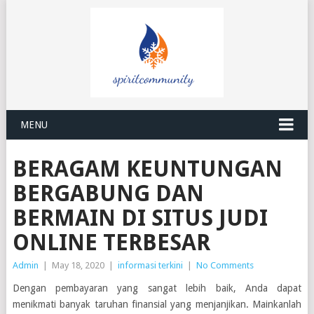
MENU
BERAGAM KEUNTUNGAN
BERGABUNG DAN
BERMAIN DI SITUS JUDI
ONLINE TERBESAR
Admin
|
May 18, 2020
|
informasi terkini
|
No Comments
Dengan pembayaran yang sangat lebih baik, Anda dapat
menikmati banyak taruhan finansial yang menjanjikan. Mainkanlah