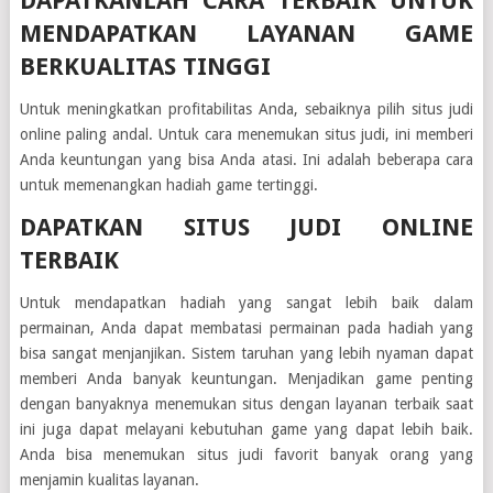
DAPATKANLAH CARA TERBAIK UNTUK
MENDAPATKAN LAYANAN GAME
BERKUALITAS TINGGI
Untuk meningkatkan profitabilitas Anda, sebaiknya pilih situs judi
online paling andal. Untuk cara menemukan situs judi, ini memberi
Anda keuntungan yang bisa Anda atasi. Ini adalah beberapa cara
untuk memenangkan hadiah game tertinggi.
DAPATKAN SITUS JUDI ONLINE
TERBAIK
Untuk mendapatkan hadiah yang sangat lebih baik dalam
permainan, Anda dapat membatasi permainan pada hadiah yang
bisa sangat menjanjikan. Sistem taruhan yang lebih nyaman dapat
memberi Anda banyak keuntungan. Menjadikan game penting
dengan banyaknya menemukan situs dengan layanan terbaik saat
ini juga dapat melayani kebutuhan game yang dapat lebih baik.
Anda bisa menemukan situs judi favorit banyak orang yang
menjamin kualitas layanan.