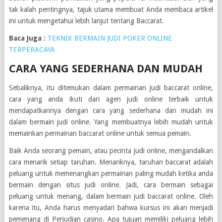
tak kalah pentingnya, tajuk utama membuat Anda membaca artikel
ini untuk mengetahui lebih lanjut tentang Baccarat.
Baca Juga :
TEKNIK BERMAIN JUDI POKER ONLINE
TERPERACAYA
CARA YANG SEDERHANA DAN MUDAH
Sebaliknya, itu ditemukan dalam permainan judi baccarat online,
cara yang anda ikuti dari agen judi online terbaik untuk
mendapatkannya dengan cara yang sederhana dan mudah ini
dalam bermain judi online. Yang membuatnya lebih mudah untuk
memainkan permainan baccarat online untuk semua pemain.
Baik Anda seorang pemain, atau pecinta judi online, mengandalkan
cara menarik setiap taruhan. Menariknya, taruhan baccarat adalah
peluang untuk memenangkan permainan paling mudah ketika anda
bermain dengan situs judi online. Jadi, cara bermain sebagai
peluang untuk menang, dalam bermain judi baccarat online. Oleh
karena itu, Anda harus menyadari bahwa kursus ini akan menjadi
pemenang di Perjudian casino. Apa tujuan memiliki peluang lebih