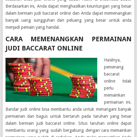
Berdasarkan ini, Anda dapat menghasilkan keuntungan yang besar
dalam bermain judi baccarat online dan Anda dapat memenangkan
banyak uang sungguhan dan peluang yang besar untuk anda
menjadi pemain yang handal.
CARA MEMENANGKAN PERMAINAN
JUDI BACCARAT ONLINE
Hasilnya,
pemenang
baccarat
online tidak
perlu
memainkan
permainan ini.
Bandar judi online bisa membantu anda untuk menangani banyak
permainan dan bagus untuk bertaruh pada taruhan yang besar
dalam bermain judi baccarat online. Situs taruhan online dapat
membantu orang yang sudah bergabung dengan cara memainkan