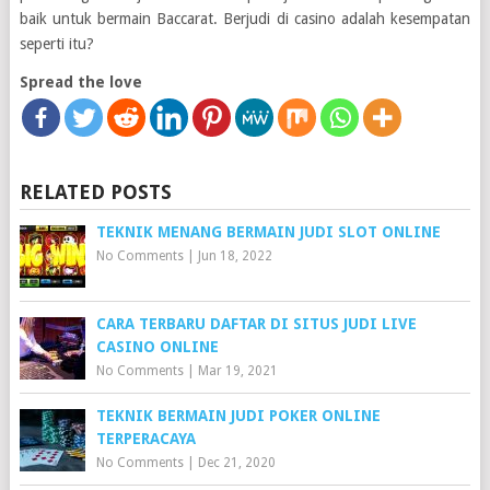
baik untuk bermain Baccarat. Berjudi di casino adalah kesempatan
seperti itu?
Spread the love
RELATED POSTS
TEKNIK MENANG BERMAIN JUDI SLOT ONLINE
No Comments
|
Jun 18, 2022
CARA TERBARU DAFTAR DI SITUS JUDI LIVE
CASINO ONLINE
No Comments
|
Mar 19, 2021
TEKNIK BERMAIN JUDI POKER ONLINE
TERPERACAYA
No Comments
|
Dec 21, 2020