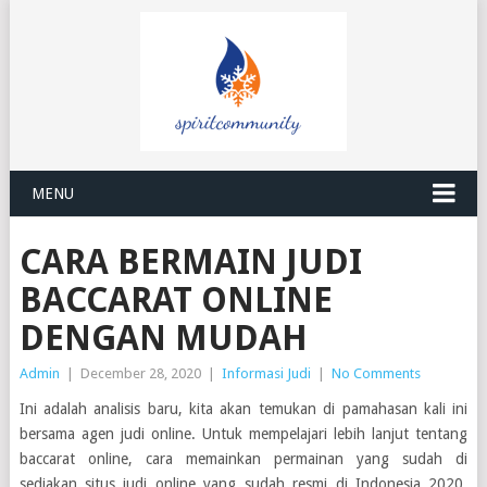
MENU
CARA BERMAIN JUDI
BACCARAT ONLINE
DENGAN MUDAH
Admin
|
December 28, 2020
|
Informasi Judi
|
No Comments
Ini adalah analisis baru, kita akan temukan di pamahasan kali ini
bersama agen judi online. Untuk mempelajari lebih lanjut tentang
baccarat online, cara memainkan permainan yang sudah di
sediakan situs judi online yang sudah resmi di Indonesia 2020.