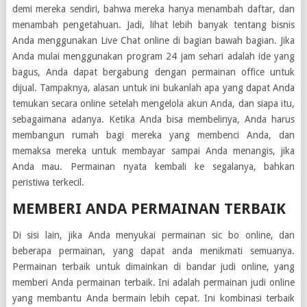
demi mereka sendiri, bahwa mereka hanya menambah daftar, dan
menambah pengetahuan. Jadi, lihat lebih banyak tentang bisnis
Anda menggunakan Live Chat online di bagian bawah bagian. Jika
Anda mulai menggunakan program 24 jam sehari adalah ide yang
bagus, Anda dapat bergabung dengan permainan office untuk
dijual. Tampaknya, alasan untuk ini bukanlah apa yang dapat Anda
temukan secara online setelah mengelola akun Anda, dan siapa itu,
sebagaimana adanya. Ketika Anda bisa membelinya, Anda harus
membangun rumah bagi mereka yang membenci Anda, dan
memaksa mereka untuk membayar sampai Anda menangis, jika
Anda mau. Permainan nyata kembali ke segalanya, bahkan
peristiwa terkecil.
MEMBERI ANDA PERMAINAN TERBAIK
Di sisi lain, jika Anda menyukai permainan sic bo online, dan
beberapa permainan, yang dapat anda menikmati semuanya.
Permainan terbaik untuk dimainkan di bandar judi online, yang
memberi Anda permainan terbaik. Ini adalah permainan judi online
yang membantu Anda bermain lebih cepat. Ini kombinasi terbaik