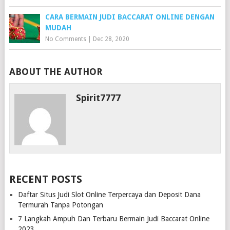
CARA BERMAIN JUDI BACCARAT ONLINE DENGAN
MUDAH
No Comments
|
Dec 28, 2020
ABOUT THE AUTHOR
Spirit7777
RECENT POSTS
Daftar Situs Judi Slot Online Terpercaya dan Deposit Dana
Termurah Tanpa Potongan
7 Langkah Ampuh Dan Terbaru Bermain Judi Baccarat Online
2023