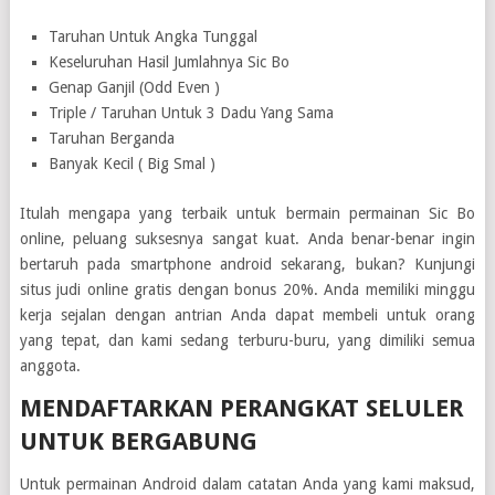
Taruhan Untuk Angka Tunggal
Keseluruhan Hasil Jumlahnya Sic Bo
Genap Ganjil (Odd Even )
Triple / Taruhan Untuk 3 Dadu Yang Sama
Taruhan Berganda
Banyak Kecil ( Big Smal )
Itulah mengapa yang terbaik untuk bermain permainan Sic Bo
online, peluang suksesnya sangat kuat. Anda benar-benar ingin
bertaruh pada smartphone android sekarang, bukan? Kunjungi
situs judi online gratis dengan bonus 20%. Anda memiliki minggu
kerja sejalan dengan antrian Anda dapat membeli untuk orang
yang tepat, dan kami sedang terburu-buru, yang dimiliki semua
anggota.
MENDAFTARKAN PERANGKAT SELULER
UNTUK BERGABUNG
Untuk permainan Android dalam catatan Anda yang kami maksud,