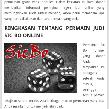
permainan gratis yang populer. Dalam kegiatan ini kami dapat
memberikan informasi permainan agen judi online yang
memungkinkan Anda untuk menang, Anda perlu memahami apa
yang harus dilakukan dan cara bermain yang baik.
RINGKASAN TENTANG PERMAIN JUDI
SIC BO ONLINE
Permainan Sic
Bo online,
yang dapat
Anda
tempatkan ke
pedagang
setelah Anda
masuk,
sehingga
semua pemain
disajikan secara online. Ada berbagai macam permainan yang bisa
Anda mainkan untuk menjadi lebih baik.