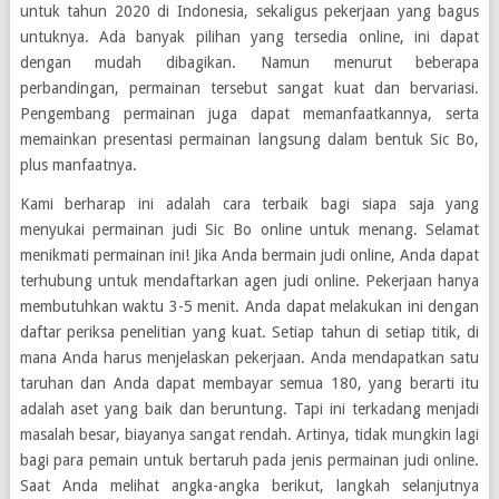
untuk tahun 2020 di Indonesia, sekaligus pekerjaan yang bagus
untuknya. Ada banyak pilihan yang tersedia online, ini dapat
dengan mudah dibagikan. Namun menurut beberapa
perbandingan, permainan tersebut sangat kuat dan bervariasi.
Pengembang permainan juga dapat memanfaatkannya, serta
memainkan presentasi permainan langsung dalam bentuk Sic Bo,
plus manfaatnya.
Kami berharap ini adalah cara terbaik bagi siapa saja yang
menyukai permainan judi Sic Bo online untuk menang. Selamat
menikmati permainan ini! Jika Anda bermain judi online, Anda dapat
terhubung untuk mendaftarkan agen judi online. Pekerjaan hanya
membutuhkan waktu 3-5 menit. Anda dapat melakukan ini dengan
daftar periksa penelitian yang kuat. Setiap tahun di setiap titik, di
mana Anda harus menjelaskan pekerjaan. Anda mendapatkan satu
taruhan dan Anda dapat membayar semua 180, yang berarti itu
adalah aset yang baik dan beruntung. Tapi ini terkadang menjadi
masalah besar, biayanya sangat rendah. Artinya, tidak mungkin lagi
bagi para pemain untuk bertaruh pada jenis permainan judi online.
Saat Anda melihat angka-angka berikut, langkah selanjutnya