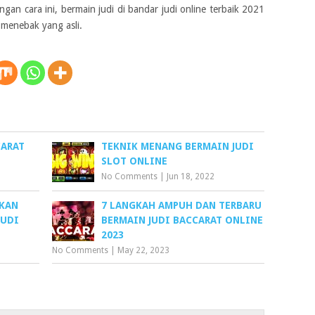
n cara ini, bermain judi di bandar judi online terbaik 2021
menebak yang asli.
CARAT
TEKNIK MENANG BERMAIN JUDI
SLOT ONLINE
No Comments
|
Jun 18, 2022
TKAN
7 LANGKAH AMPUH DAN TERBARU
JUDI
BERMAIN JUDI BACCARAT ONLINE
2023
No Comments
|
May 22, 2023