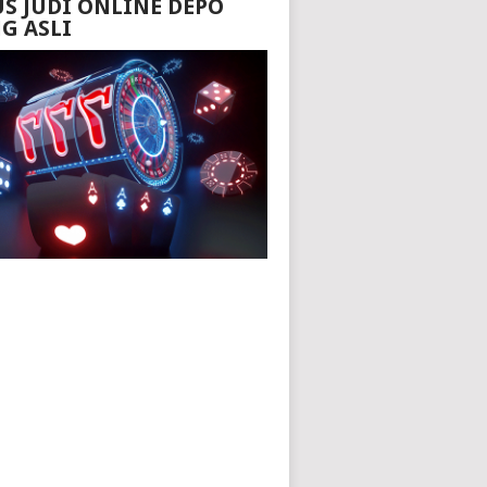
US JUDI ONLINE DEPO
G ASLI