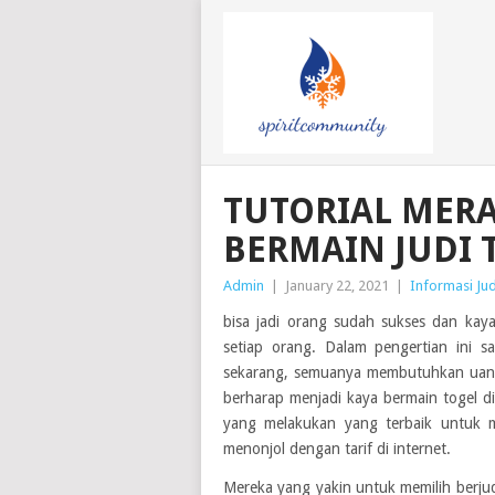
TUTORIAL MER
BERMAIN JUDI 
Admin
|
January 22, 2021
|
Informasi Jud
bisa jadi orang sudah sukses dan kaya
setiap orang. Dalam pengertian ini s
sekarang, semuanya membutuhkan uang.
berharap menjadi kaya bermain togel di s
yang melakukan yang terbaik untuk 
menonjol dengan tarif di internet.
Mereka yang yakin untuk memilih berjudi