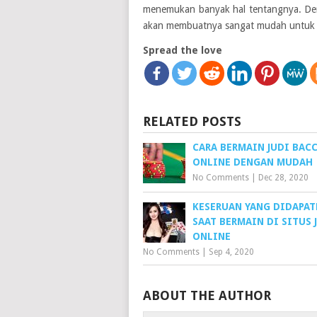
menemukan banyak hal tentangnya. Denga
akan membuatnya sangat mudah untuk 
Spread the love
RELATED POSTS
CARA BERMAIN JUDI BAC
ONLINE DENGAN MUDAH
No Comments
|
Dec 28, 2020
KESERUAN YANG DIDAPA
SAAT BERMAIN DI SITUS 
ONLINE
No Comments
|
Sep 4, 2020
ABOUT THE AUTHOR