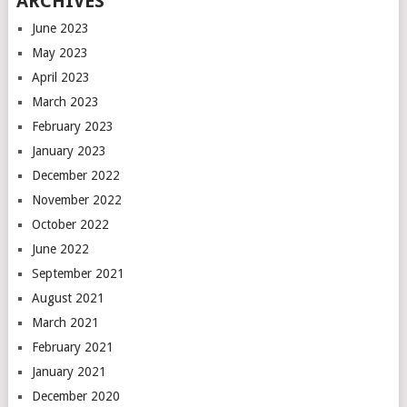
ARCHIVES
June 2023
May 2023
April 2023
March 2023
February 2023
January 2023
December 2022
November 2022
October 2022
June 2022
September 2021
August 2021
March 2021
February 2021
January 2021
December 2020