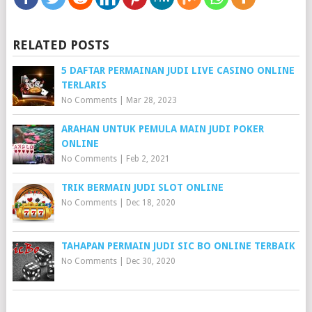
RELATED POSTS
5 DAFTAR PERMAINAN JUDI LIVE CASINO ONLINE
TERLARIS
No Comments
|
Mar 28, 2023
ARAHAN UNTUK PEMULA MAIN JUDI POKER
ONLINE
No Comments
|
Feb 2, 2021
TRIK BERMAIN JUDI SLOT ONLINE
No Comments
|
Dec 18, 2020
TAHAPAN PERMAIN JUDI SIC BO ONLINE TERBAIK
No Comments
|
Dec 30, 2020