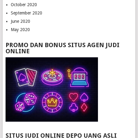
October 2020
September 2020
June 2020
May 2020
PROMO DAN BONUS SITUS AGEN JUDI
ONLINE
SITUS JUDI ONLINE DEPO UANG ASLI