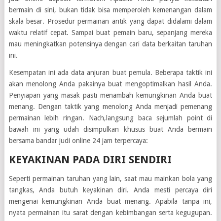
bermain di sini, bukan tidak bisa memperoleh kemenangan dalam
skala besar. Prosedur permainan antik yang dapat didalami dalam
waktu relatif cepat. Sampai buat pemain baru, sepanjang mereka
mau meningkatkan potensinya dengan cari data berkaitan taruhan
ini.
Kesempatan ini ada data anjuran buat pemula. Beberapa taktik ini
akan menolong Anda pakainya buat mengoptimalkan hasil Anda.
Penyiapan yang masak pasti menambah kemungkinan Anda buat
menang. Dengan taktik yang menolong Anda menjadi pemenang
permainan lebih ringan. Nach,langsung baca sejumlah point di
bawah ini yang udah disimpulkan khusus buat Anda bermain
bersama bandar judi online 24 jam terpercaya:
KEYAKINAN PADA DIRI SENDIRI
Seperti permainan taruhan yang lain, saat mau mainkan bola yang
tangkas, Anda butuh keyakinan diri. Anda mesti percaya diri
mengenai kemungkinan Anda buat menang. Apabila tanpa ini,
nyata permainan itu sarat dengan kebimbangan serta kegugupan.