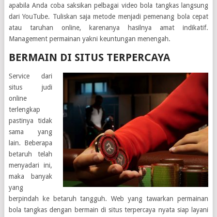
apabila Anda coba saksikan pelbagai video bola tangkas langsung
dari YouTube. Tuliskan saja metode menjadi pemenang bola cepat
atau taruhan online, karenanya hasilnya amat indikatif.
Management permainan yakni keuntungan menengah.
BERMAIN DI SITUS TERPERCAYA
Service dari
situs judi
online
terlengkap
pastinya tidak
sama yang
lain. Beberapa
betaruh telah
menyadari ini,
maka banyak
yang
berpindah ke betaruh tangguh. Web yang tawarkan permainan
bola tangkas dengan bermain di situs terpercaya nyata siap layani