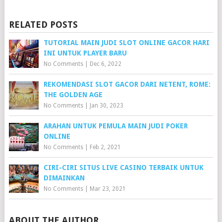
RELATED POSTS
TUTORIAL MAIN JUDI SLOT ONLINE GACOR HARI
INI UNTUK PLAYER BARU
No Comments
|
Dec 6, 2022
REKOMENDASI SLOT GACOR DARI NETENT, ROME:
THE GOLDEN AGE
No Comments
|
Jan 30, 2023
ARAHAN UNTUK PEMULA MAIN JUDI POKER
ONLINE
No Comments
|
Feb 2, 2021
CIRI-CIRI SITUS LIVE CASINO TERBAIK UNTUK
DIMAINKAN
No Comments
|
Mar 23, 2021
ABOUT THE AUTHOR