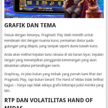
GRAFIK DAN TEMA
Sesuai dengan temanya, Pragmatic Play telah memilih untuk
mendesain slot dengan nuansa kuno; permainan diatur pada
gulungan yang dilapisi, yang tampak seperti dunia bawah kuno.
Anda akan melihat kepalan batu raksasa di sisi kanan layar, kepalan
tangan yang menampilkan pengganda kemenangan yang akan
dimainkan selama pertandingan nanti.
Graphicay, ini jelas bukan yang terbaik yang pernah kami lihat dari
Pragmatic Play, tapi bukan berarti The Hand of Midas tidak terlihat
bagus – hanya saja tidak sekaya grafis beberapa judul mereka yang
lain.
RTP DAN VOLATILITAS HAND OF