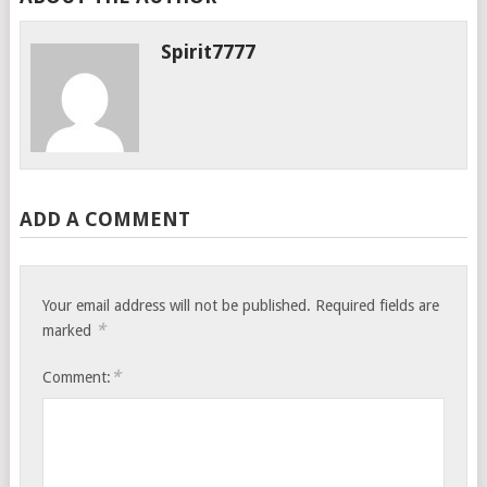
Spirit7777
ADD A COMMENT
Your email address will not be published.
Required fields are
*
marked
*
Comment: