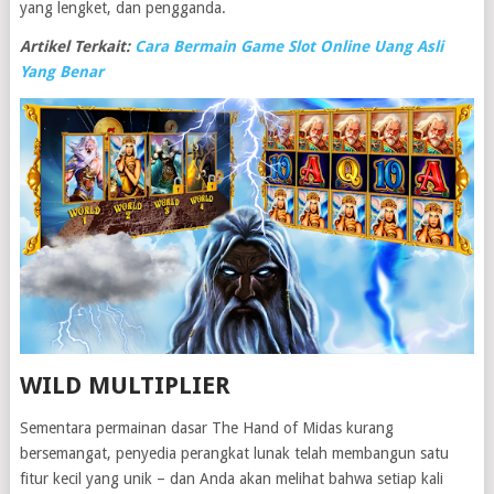
yang lengket, dan pengganda.
Artikel Terkait:
Cara Bermain Game Slot Online Uang Asli
Yang Benar
WILD MULTIPLIER
Sementara permainan dasar The Hand of Midas kurang
bersemangat, penyedia perangkat lunak telah membangun satu
fitur kecil yang unik – dan Anda akan melihat bahwa setiap kali