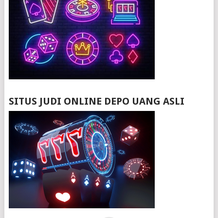
SITUS JUDI ONLINE DEPO UANG ASLI