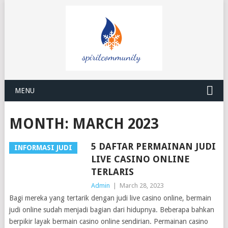
MENU
MONTH:
MARCH 2023
5 DAFTAR PERMAINAN JUDI
INFORMASI JUDI
LIVE CASINO ONLINE
TERLARIS
Admin
|
March 28, 2023
Bagi mereka yang tertarik dengan judi live casino online, bermain
judi online sudah menjadi bagian dari hidupnya. Beberapa bahkan
berpikir layak bermain casino online sendirian. Permainan casino