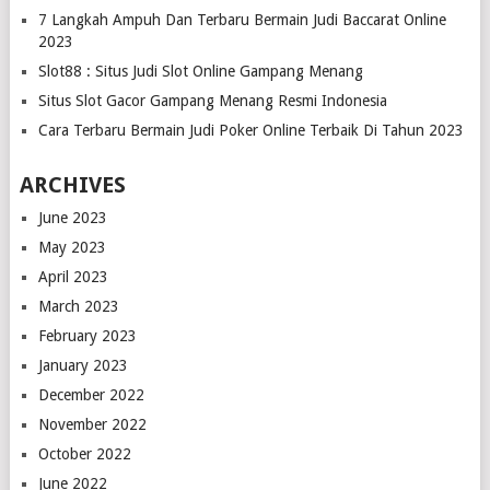
7 Langkah Ampuh Dan Terbaru Bermain Judi Baccarat Online
2023
Slot88 : Situs Judi Slot Online Gampang Menang
Situs Slot Gacor Gampang Menang Resmi Indonesia
Cara Terbaru Bermain Judi Poker Online Terbaik Di Tahun 2023
ARCHIVES
June 2023
May 2023
April 2023
March 2023
February 2023
January 2023
December 2022
November 2022
October 2022
June 2022