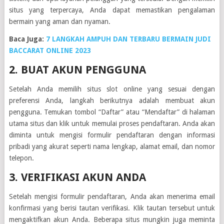
situs yang terpercaya, Anda dapat memastikan pengalaman
bermain yang aman dan nyaman.
Baca Juga:
7 LANGKAH AMPUH DAN TERBARU BERMAIN JUDI
BACCARAT ONLINE 2023
2. BUAT AKUN PENGGUNA
Setelah Anda memilih situs slot online yang sesuai dengan
preferensi Anda, langkah berikutnya adalah membuat akun
pengguna. Temukan tombol “Daftar” atau “Mendaftar” di halaman
utama situs dan klik untuk memulai proses pendaftaran. Anda akan
diminta untuk mengisi formulir pendaftaran dengan informasi
pribadi yang akurat seperti nama lengkap, alamat email, dan nomor
telepon.
3. VERIFIKASI AKUN ANDA
Setelah mengisi formulir pendaftaran, Anda akan menerima email
konfirmasi yang berisi tautan verifikasi. Klik tautan tersebut untuk
mengaktifkan akun Anda. Beberapa situs mungkin juga meminta