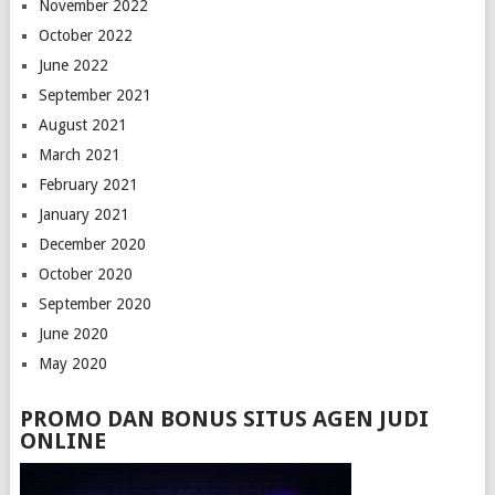
November 2022
October 2022
June 2022
September 2021
August 2021
March 2021
February 2021
January 2021
December 2020
October 2020
September 2020
June 2020
May 2020
PROMO DAN BONUS SITUS AGEN JUDI
ONLINE