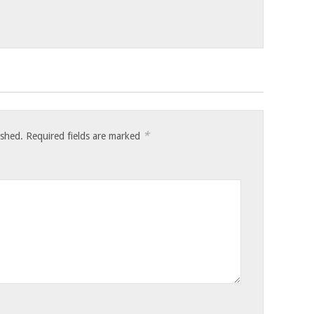
*
ished.
Required fields are marked