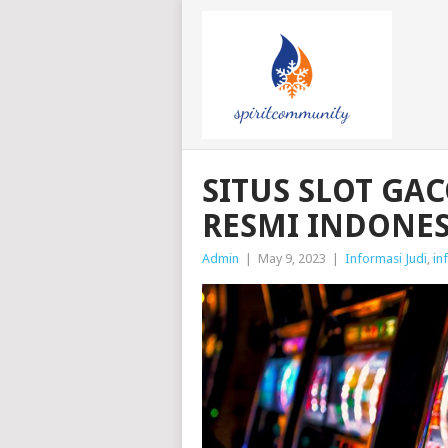
SITUS SLOT G
RESMI INDONES
Admin
|
May 9, 2023
|
Informasi Judi
,
in