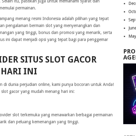
elain itu, pastikan juga untuk memahami syarat dan
Dec
 memulai permainan.
Oct
gampang menang resmi Indonesia adalah pilihan yang tepat
Sep
tkan pengalaman bermain slot yang menyenangkan dan
Jun
ngan yang tinggi, bonus dan promosi yang menarik, serta
May
s ini dapat menjadi opsi yang tepat bagi para penggemar
PRO
AGE
DER SITUS SLOT GACOR
ARI INI
 di dunia perjudian online, kami punya bocoran untuk Anda!
us slot gacor yang mudah menang hari ini:
rovider slot terkemuka yang menawarkan berbagai permainan
enarik dan peluang kemenangan yang tinggi.