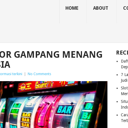
HOME
ABOUT
C
ACOR GAMPANG MENANG
REC
Daft
IA
Dep
formasi terkini
|
No Comments
7 L
Jud
Slo
Me
Sit
Ind
Car
Ter