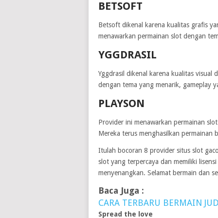
BETSOFT
Betsoft dikenal karena kualitas grafis
menawarkan permainan slot dengan tema 
YGGDRASIL
Yggdrasil dikenal karena kualitas visua
dengan tema yang menarik, gameplay ya
PLAYSON
Provider ini menawarkan permainan slot
Mereka terus menghasilkan permainan b
Itulah bocoran 8 provider situs slot ga
slot yang terpercaya dan memiliki lise
menyenangkan. Selamat bermain dan se
Baca Juga :
CARA TERBARU BERMAIN JUD
Spread the love