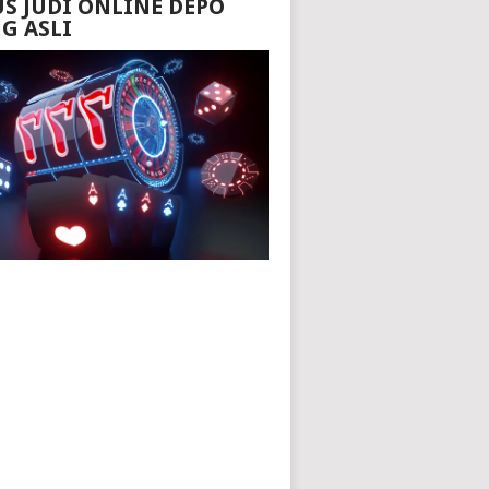
US JUDI ONLINE DEPO
G ASLI