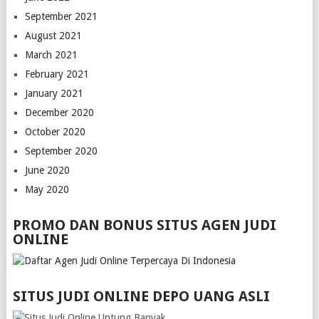
September 2021
August 2021
March 2021
February 2021
January 2021
December 2020
October 2020
September 2020
June 2020
May 2020
PROMO DAN BONUS SITUS AGEN JUDI
ONLINE
SITUS JUDI ONLINE DEPO UANG ASLI