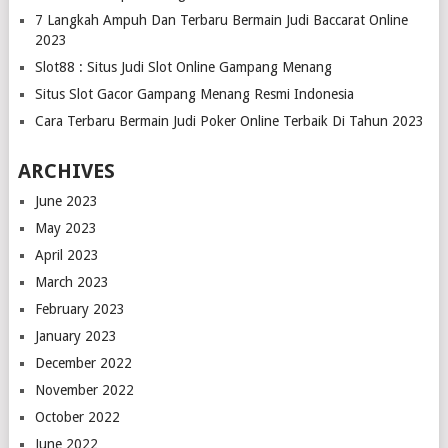
7 Langkah Ampuh Dan Terbaru Bermain Judi Baccarat Online
2023
Slot88 : Situs Judi Slot Online Gampang Menang
Situs Slot Gacor Gampang Menang Resmi Indonesia
Cara Terbaru Bermain Judi Poker Online Terbaik Di Tahun 2023
ARCHIVES
June 2023
May 2023
April 2023
March 2023
February 2023
January 2023
December 2022
November 2022
October 2022
June 2022