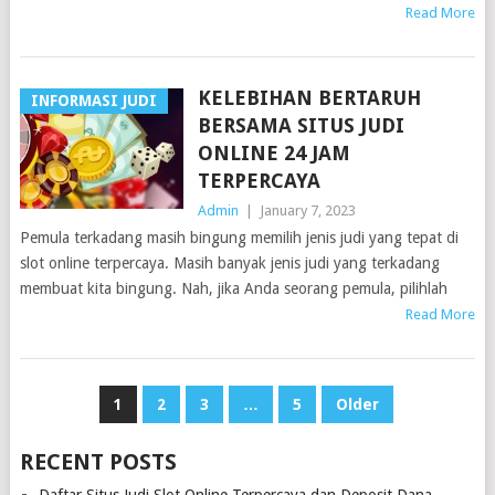
Read More
KELEBIHAN BERTARUH
INFORMASI JUDI
BERSAMA SITUS JUDI
ONLINE 24 JAM
TERPERCAYA
Admin
|
January 7, 2023
Pemula terkadang masih bingung memilih jenis judi yang tepat di
slot online terpercaya. Masih banyak jenis judi yang terkadang
membuat kita bingung. Nah, jika Anda seorang pemula, pilihlah
Read More
POSTS
1
2
3
…
5
Older
NAVIGATION
RECENT POSTS