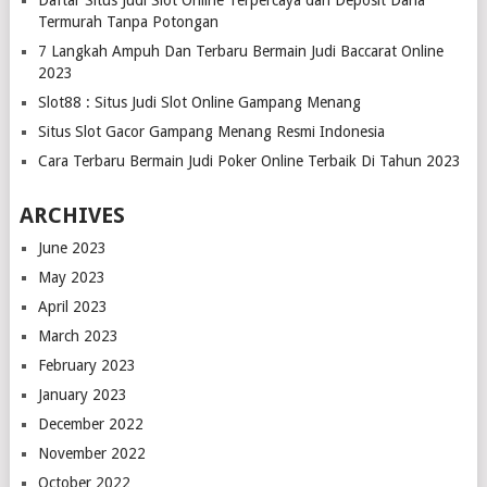
Daftar Situs Judi Slot Online Terpercaya dan Deposit Dana
Termurah Tanpa Potongan
7 Langkah Ampuh Dan Terbaru Bermain Judi Baccarat Online
2023
Slot88 : Situs Judi Slot Online Gampang Menang
Situs Slot Gacor Gampang Menang Resmi Indonesia
Cara Terbaru Bermain Judi Poker Online Terbaik Di Tahun 2023
ARCHIVES
June 2023
May 2023
April 2023
March 2023
February 2023
January 2023
December 2022
November 2022
October 2022