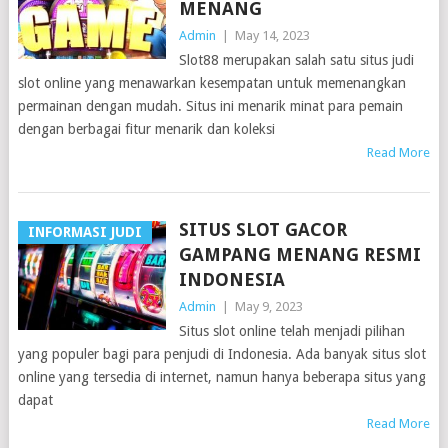
MENANG
Admin
|
May 14, 2023
Slot88 merupakan salah satu situs judi
slot online yang menawarkan kesempatan untuk memenangkan
permainan dengan mudah. Situs ini menarik minat para pemain
dengan berbagai fitur menarik dan koleksi
Read More
SITUS SLOT GACOR
INFORMASI JUDI
GAMPANG MENANG RESMI
INDONESIA
Admin
|
May 9, 2023
Situs slot online telah menjadi pilihan
yang populer bagi para penjudi di Indonesia. Ada banyak situs slot
online yang tersedia di internet, namun hanya beberapa situs yang
dapat
Read More