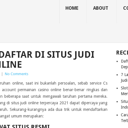
HOME
ABOUT
C
AFTAR DI SITUS JUDI
REC
Daft
NLINE
Dep
|
No Comments
7 L
Jud
han online, saat ini bukanlah persoalan, sebab service Cs
Slo
 account permainan casino online benar-benar ringkas dan
Me
an beberapa saat untuk mengawali taruhan pertama mereka.
Sit
g di situs judi online terpercaya 2021 dapat dipercaya yang
Ind
taruh. Sekurang-kurangnya ada dua trik untuk mendaftarkan
Car
g sangat umum merupakan:
Ter
AT SITUS RESMI