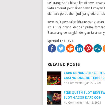
Sekarang Anda bisa nikmati service yang 
Satu account permainan telah lumayan b
diantara perubahan judi yang ada untu
Termasuk persoalan khusus yang selanju
situs judi online deposit pulsa terp
Bersenang-senanglah dengan taruhan y
Spread the love
RELATED POSTS
CARA MENANG BESAR DI 
CASINO ONLINE TERPERC
No Comments
|
Jan 20, 2021
FIRE QUEEN SLOT REVIEW
SLOT GACOR DARI CQ9
No Comments
|
Mar 2, 2023