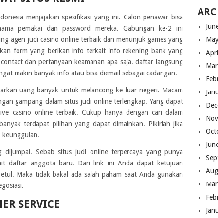
ARC
ndonesia menjajakan spesifikasi yang ini. Calon penawar bisa
Jun
 nama pemakai dan password mereka. Gabungan ke-2 ini
ung agen judi casino online terbaik dan menunjuk games yang
May
n form yang berikan info terkait info rekening bank yang
Apr
r contact dan pertanyaan keamanan apa saja. daftar langsung
Mar
ngat makin banyak info atau bisa diemail sebagai cadangan.
Feb
luarkan uang banyak untuk melancong ke luar negeri. Macam
Jan
ngan gampang dalam situs judi online terlengkap. Yang dapat
Dec
live casino online terbaik. Cukup hanya dengan cari dalam
Nov
banyak terdapat pilihan yang dapat dimainkan. Pikirlah jika
Oct
a keunggulan.
Jun
ijumpai. Sebab situs judi online terpercaya yang punya
Sep
kait daftar anggota baru. Dari link ini Anda dapat ketujuan
Aug
ng betul. Maka tidak bakal ada salah paham saat Anda gunakan
Mar
gosiasi.
Feb
ER SERVICE
Jan