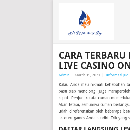
CARA TERBARU D
LIVE CASINO O
Admin
|
March 19, 2021
|
Informasi Judi
Kalau Anda mau nikmati kehebohan taru
pasti siap menolong. Juga memperoleh
cepat. Penjudi rerata cuman memerluk
Akan tetapi, semuanya cuman berlangsun
udah direferensikan oleh beberapa be
account games Anda sendiri. Trik yan
DAFTAR LANGSUNG LEW