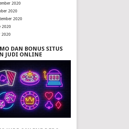
ember 2020
ober 2020
tember 2020
e 2020
 2020
MO DAN BONUS SITUS
N JUDI ONLINE