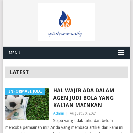
MENU
LATEST
HAL WAJIB ADA DALAM
INFORMASI JUDI
AGEN JUDI BOLA YANG
KALIAN MAINKAN
Admin
|
August 30, 2021
Siapa yang tidak tahu dan belum
mencoba permainan ini? Anda yang membaca artikel dari kami ini