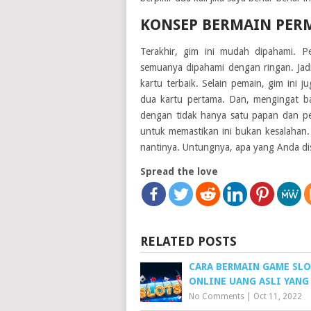
KONSEP BERMAIN PER
Terakhir, gim ini mudah dipahami. P
semuanya dipahami dengan ringan. Jadi
kartu terbaik. Selain pemain, gim ini
dua kartu pertama. Dan, mengingat b
dengan tidak hanya satu papan dan pema
untuk memastikan ini bukan kesalahan.
nantinya. Untungnya, apa yang Anda di
Spread the love
RELATED POSTS
CARA BERMAIN GAME SL
ONLINE UANG ASLI YANG
No Comments
|
Oct 11, 2022