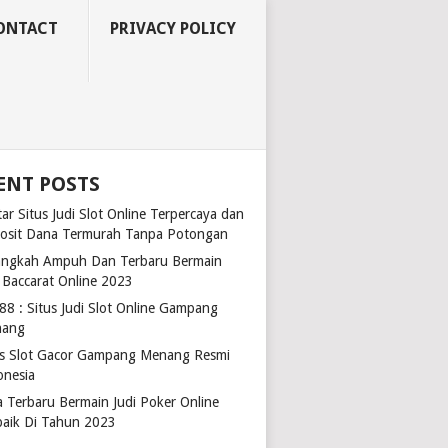
ONTACT
PRIVACY POLICY
ENT POSTS
ar Situs Judi Slot Online Terpercaya dan
osit Dana Termurah Tanpa Potongan
angkah Ampuh Dan Terbaru Bermain
i Baccarat Online 2023
t88 : Situs Judi Slot Online Gampang
nang
us Slot Gacor Gampang Menang Resmi
onesia
a Terbaru Bermain Judi Poker Online
baik Di Tahun 2023