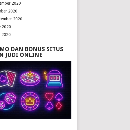
ember 2020
ober 2020
tember 2020
e 2020
 2020
MO DAN BONUS SITUS
N JUDI ONLINE