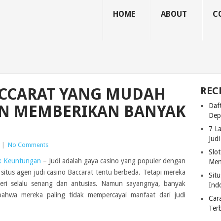
HOME
ABOUT
C
CCARAT YANG MUDAH
REC
Daft
N MEMBERIKAN BANYAK
Dep
7 L
Jud
|
No Comments
Slo
k Keuntungan
– Judi adalah gaya casino yang populer dengan
Me
situs agen judi casino Baccarat tentu berbeda. Tetapi mereka
Sit
i selalu senang dan antusias. Namun sayangnya, banyak
Ind
ahwa mereka paling tidak mempercayai manfaat dari judi
Car
Ter